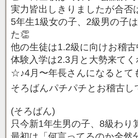
実力皆出しきりましたが合否
5年生1級女の子、2級男の子
た👏
他の生徒は1.2級に向けお稽古中
体験入学は2.3月と大勢来て
☆♪4月〜年長さんになるとて
そろばんパチパチとお稽古してい
(そろばん)
只今新1年生男の子、8級わり算奮
最初は「何言ってるのか全然