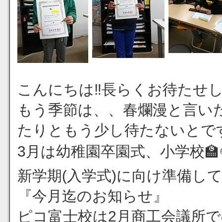
こんにちは‼️長らくお待たせ
もう季節は、、春爛漫と言い
たりともう少し待たないとですね(
3月は幼稚園卒園式、小学校🏫
新学期(入学式)に向け準備し
『今月迄のお知らせ』
ピコ富士校は2月商工会議所で