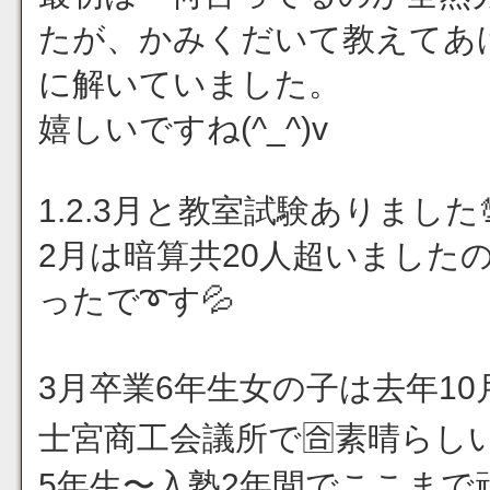
たが、かみくだいて教えてあ
に解いていました。
嬉しいですね(^_^)v
1.2.3月と教室試験ありまし
2月は暗算共20人超いました
ったで➰す💦
3月卒業6年生女の子は去年10月
士宮商工会議所で🈴素晴らしい
5年生〜入塾2年間でここまで頑