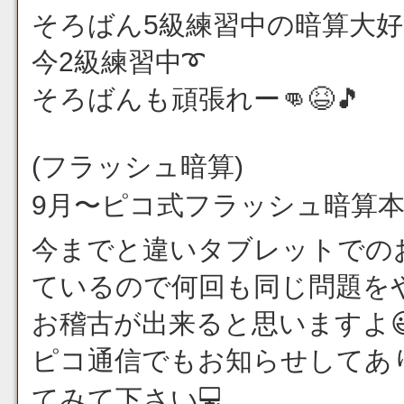
そろばん5級練習中の暗算大好き
今2級練習中➰
そろばんも頑張れー👊😆🎵
(フラッシュ暗算)
9月〜ピコ式フラッシュ暗算本
今までと違いタブレットでの
ているので何回も同じ問題を
お稽古が出来ると思いますよ😃
ピコ通信でもお知らせしてあ
てみて下さい💻